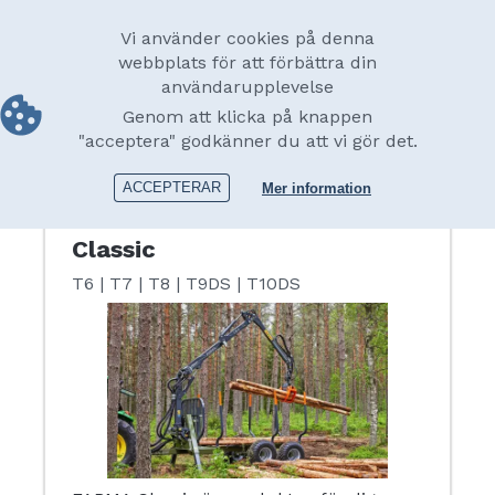
Skip
Swedish
to
Main
Vi använder cookies på denna
main
webbplats för att förbättra din
navigation
content
användarupplevelse
Utskrift
Skogsvagnar
Genom att klicka på knappen
"acceptera" godkänner du att vi gör det.
Skogsvagnar
ACCEPTERAR
Mer information
Classic
T6 | T7 | T8 | T9DS | T10DS